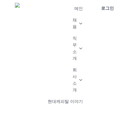
로그인
메인
채
용
직
무
소
개
회
사
소
개
현대캐피탈 이야기